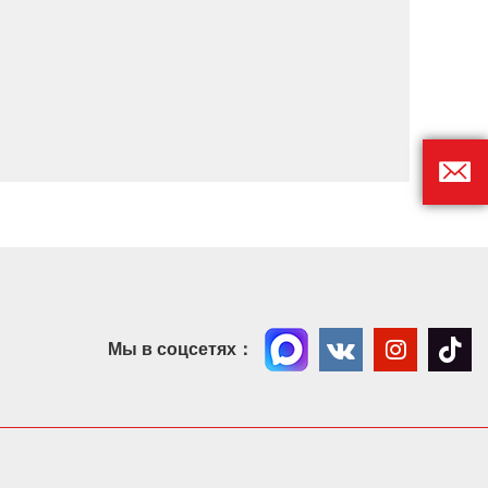




Мы в соцсетях：