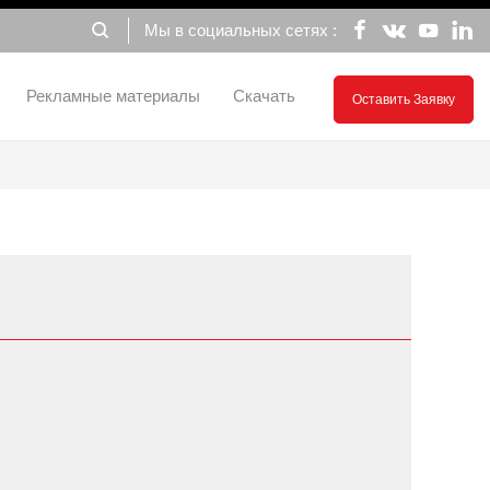





Мы в социальных сетях :

Рекламные материалы
Скачать
Оставить Заявку