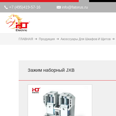
+7 (495)419-57-16
info@fatorus.ru


ГЛАВНАЯ
Продукция
Аксессуары Для Шкафов И Щитов
Зажим наборный JXB